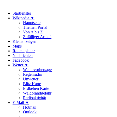
Startfenster
Wikipedia
▼
Hauptseite
Themen Portal
Von A bis Z
Zufälliger Artikel
Kleinanzeigen
Maps
Routenplaner
Nachrichten
Facebook
Wetter
▼
Wettervorhersage
Regenradar
Unwetter
Blitz Karte
Erdbeben Karte
Waldbrandgefahr
Radioaktivität
E-Mail
▼
Hotmail
Outlook